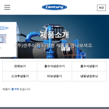
KO
R
제품소개
(주)센추리의 다양한 제품을 만나보세요.
전체보기
흡수식냉온수기
흡수식냉동기
스크루냉동기
터보냉동기
냉동냉장유닛
제품이
총 0개
있습니다.