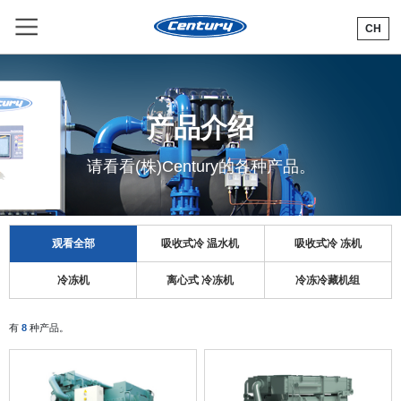
CH
N
产品介绍
请看看(株)Century的各种产品。
观看全部
吸收式冷 温水机
吸收式冷 冻机
冷冻机
离心式 冷冻机
冷冻冷藏机组
有
8
种产品。