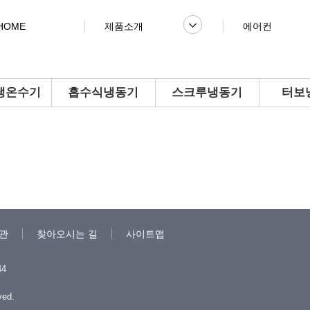
HOME
제품소개
에어컨
냉온수기
흡수식냉동기
스크루냉동기
터보
관
찾아오시는 길
사이트맵
844
ved.