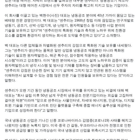
있는 대형 에어컨. 자세히 브랜드를 살펴보면 대부분 센추리다. 냉동공조기 제조사
센추리는 대형 에어컨 시장에서 선두 주자의 자리를 확고히 지키고 있는 기업이다.
이 회사를 이끌고 있는 백현수(사진) 대표는 냉동공조 분야에 40년 가까이 몸담고 있는
베테랑 전문 경영인이다. 백 대표는 “센추리는 1968년 창립 이래 끊임없는 연구개발로
냉동기, 공조기, 선박·산업기계, 냉·난방기, 원자력발전소 등 다양한 사업 분야의
기술을 보유하고 있다”며 “센추리만의 특화된 기술과 축적된 노하우 위에 친환경
요소를 결합해 환경까지 생각하는 회사로 도약을 추진하고 있다”고 소개했다.
백 대표는 다른 업체들과 차별화된 센추리의 강점으로 특화된 기술 보유를 내세웠다.
그는 “센추리가 생산하는 품목은 일반 상업용 냉동공조 제품뿐만 아니라 특화된
기술이 필요한 원자력발전소, 해군 특수선, 잠수함에 적용하는 냉동공조
시스템"이라고 강조했다. 이어 “원전 분야에서는 고도의 설계 노하우와 검증이 필요한
원자력발전소의 냉각 시스템 및 방사성 기체를 정화하는 장비를 납품하고 있다”며
“센추리의 강점은 단순한 장비 및 기기 설계에 그치지 않고 연관된 원전 시스템을
이해하면서 설계할 수 있는 경험 많은 전문 기술 인원들을 보유하고 있다는 것”이라고
말했다.
센추리가 오랜 기간 동안 냉동공조 시장에서 우위를 유지하고 있는 비결에 대해 백
대표는 “회사 설립 이후 50년 넘게 꾸준히 냉동공조 전문기업이라는 외길을 고집하며
걸어온 덕분"이라며 “앞으로 센추리는 사물인터넷, 차세대 에너지원, 인공지능, 디지털
트윈 기술을 기반으로 스마트 진단 플랫폼을 구축해 종합 에너지 솔루션을 제공하는
기업으로 성장하려 한다”고 말했다.
국내 냉동공조 산업은 기나긴 신종 코로나바이러스 감염증(코로나19) 사태를 헤치고
나왔지만 상황은 녹록지 않다. 미국·중국 간 갈등, 우크라이나·러시아 전쟁으로 인한
원자재 공급망 불안 및 가격상승이 국내 냉동공조 산업을 위축시키고 있기 때문이다.