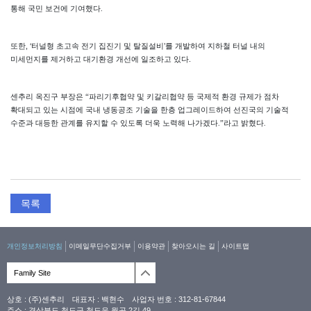
통해 국민 보건에 기여했다.
또한, ‘터널형 초고속 전기 집진기 및 탈질설비’를 개발하여 지하철 터널 내의
미세먼지를 제거하고 대기환경 개선에 일조하고 있다.
센추리 옥진구 부장은 “파리기후협약 및 키갈리협약 등 국제적 환경 규제가 점차
확대되고 있는 시점에 국내 냉동공조 기술을 한층 업그레이드하여 선진국의 기술적
수준과 대등한 관계를 유지할 수 있도록 더욱 노력해 나가겠다.”라고 밝혔다.
개인정보처리방침
이메일무단수집거부
이용약관
찾아오시는 길
사이트맵
Family Site
상호 : (주)센추리 대표자 : 백현수 사업자 번호 : 312-81-67844
주소 : 경상북도 청도군 청도읍 월곡 2길 49