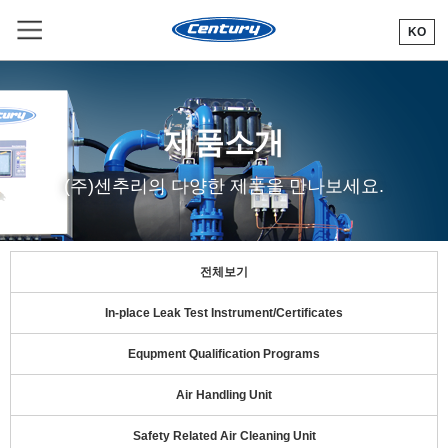
KO
R
제품소개
(주)센추리의 다양한 제품을 만나보세요.
전체보기
In-place Leak Test Instrument/Certificates
Equpment Qualification Programs
Air Handling Unit
Safety Related Air Cleaning Unit