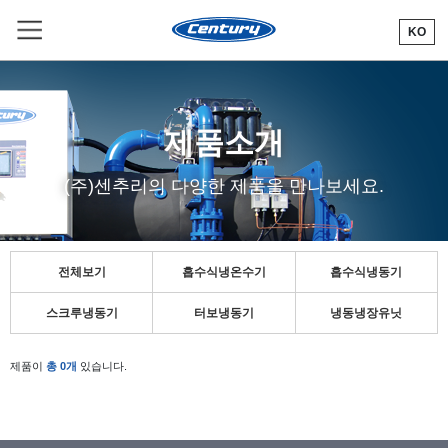
KO
R
제품소개
(주)센추리의 다양한 제품을 만나보세요.
전체보기
흡수식냉온수기
흡수식냉동기
스크루냉동기
터보냉동기
냉동냉장유닛
제품이
총 0개
있습니다.