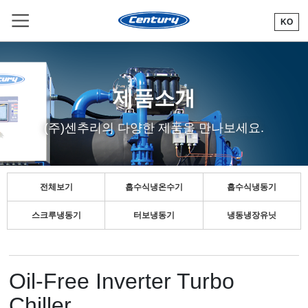
KO
R
제품소개
(주)센추리의 다양한 제품을 만나보세요.
전체보기
흡수식냉온수기
흡수식냉동기
스크루냉동기
터보냉동기
냉동냉장유닛
Oil-Free Inverter Turbo
Chiller