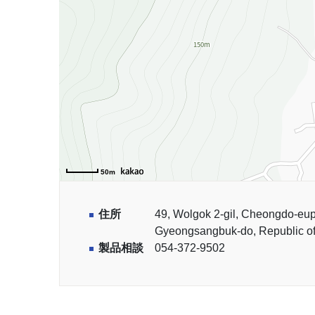
50m
住所
49, Wolgok 2-gil, Cheongdo-eu
Gyeongsangbuk-do, Republic o
製品相談
054-372-9502