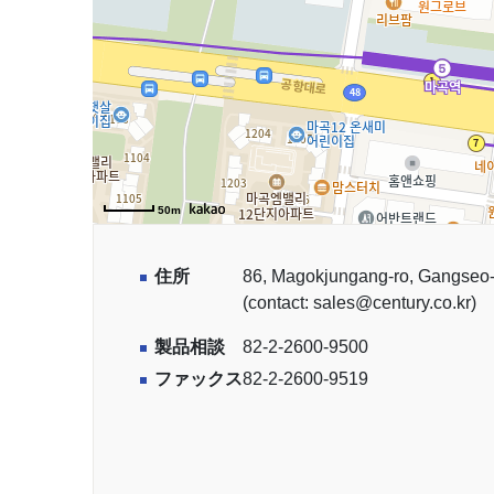
50m
住所
86, Magokjungang-ro, Gangseo-
(contact: sales@century.co.kr)
製品相談
82-2-2600-9500
ファックス
82-2-2600-9519