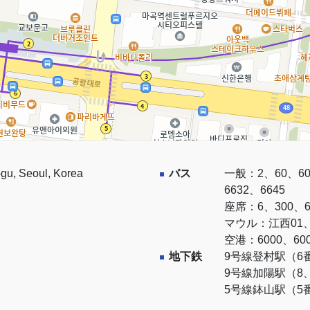
gu, Seoul, Korea
バス
一般：2、60、60-
6632、6645
座席：6、300、6
マウル：江西01、
空港：6000、600
地下鉄
9号線登村駅（6番出
9号線加陽駅（8
5号線鉢山駅（5番