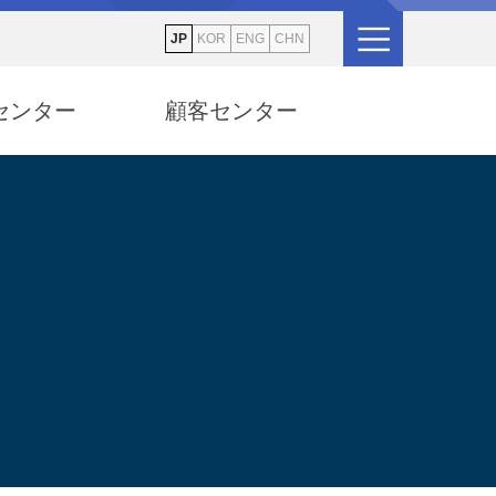
JP
KOR
ENG
CHN
センター
顧客センター
。